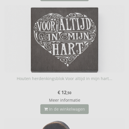
Houten herdenkingsblok Voor altijd in mijn hart...
€ 12
,50
Meer informatie
In de winkelwagen