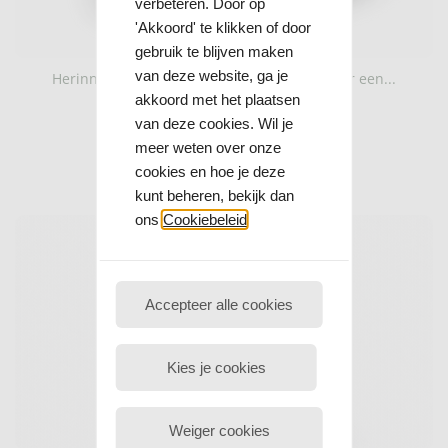
verbeteren. Door op
'Akkoord' te klikken of door
gebruik te blijven maken
van deze website, ga je
Herinneringsdoosje hout – troostcadeau voor een...
akkoord met het plaatsen
van deze cookies. Wil je
€ 14
,95
meer weten over onze
Meer informatie
cookies en hoe je deze
In de winkelwagen
kunt beheren, bekijk dan
ons
Cookiebeleid
Accepteer alle cookies
Kies je cookies
Weiger cookies