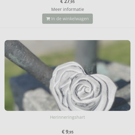
€ 27
,95
Meer informatie
In de winkelwagen
Herinneringshart
€ 9
,95